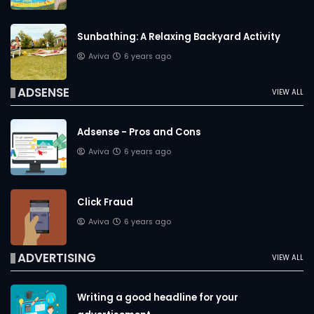
Sunbathing: A Relaxing Backyard Activity
Aviva
6 years ago
ADSENSE
VIEW ALL
Adsense - Pros and Cons
Aviva
6 years ago
Click Fraud
Aviva
6 years ago
ADVERTISING
VIEW ALL
Writing a good headline for your