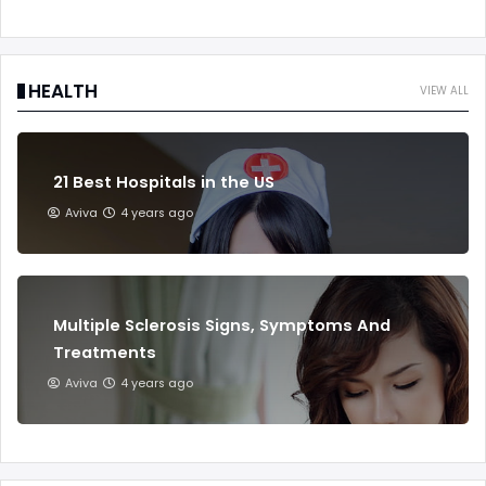
HEALTH
VIEW ALL
21 Best Hospitals in the US
Aviva
4 years ago
Multiple Sclerosis Signs, Symptoms And
Treatments
Aviva
4 years ago